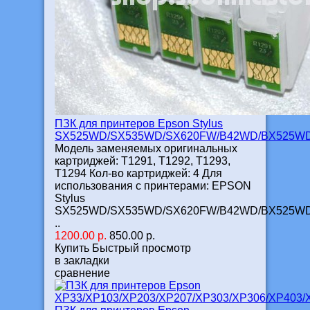
ПЗК для принтеров Epson Stylus
SX525WD/SX535WD/SX620FW/B42WD/BX525WD
Модель заменяемых оригинальных
картриджей: T1291, T1292, T1293,
T1294 Кол-во картриджей: 4 Для
использования с принтерами: EPSON
Stylus
SX525WD/SX535WD/SX620FW/B42WD/BX525WD
..
1200.00 р.
850.00 р.
Купить
Быстрый просмотр
в закладки
сравнение