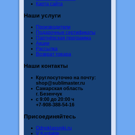
Карта сайта
Наши услуги
Производители
Подарочные сертификаты
Партнёрская программа
Акции
Рассылка
Возврат товара
Наши контакты
Круглосуточно на почту:
shop@sublimaster.ru
Самарская область
г. Безенчук
с 9:00 до 20:00 ч
+7-908-388-54-16
Присоединяйтесь
Odnoklassniki.ru
V Kontakte