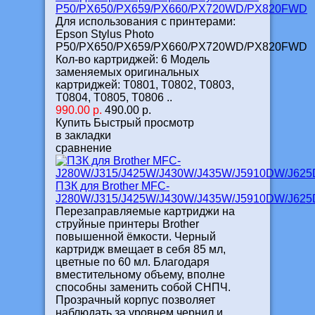
P50/PX650/PX659/PX660/PX720WD/PX820FWD
Для использования с принтерами:
Epson Stylus Photo
P50/PX650/PX659/PX660/PX720WD/PX820FWD
Кол-во картриджей: 6 Модель
заменяемых оригинальных
картриджей: Т0801, Т0802, Т0803,
Т0804, Т0805, Т0806 ..
990.00 р.
490.00 р.
Купить
Быстрый просмотр
в закладки
сравнение
ПЗК для Brother MFC-
J280W/J315/J425W/J430W/J435W/J5910DW/J6
Перезаправляемые картриджи на
струйные принтеры Brother
повышенной ёмкости. Черный
картридж вмещает в себя 85 мл,
цветные по 60 мл. Благодаря
вместительному объему, вполне
способны заменить собой СНПЧ.
Прозрачный корпус позволяет
наблюдать за уровнем чернил и