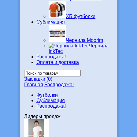
ХБ футболки
Сублимация
Чернила Moorim
Чернила
InkTec
Распродажа!
Оплата и доставка
Закладки (0)
Главная
Распродажа!
Футболки
Сублимация
Распродажа!
Лидеры продаж